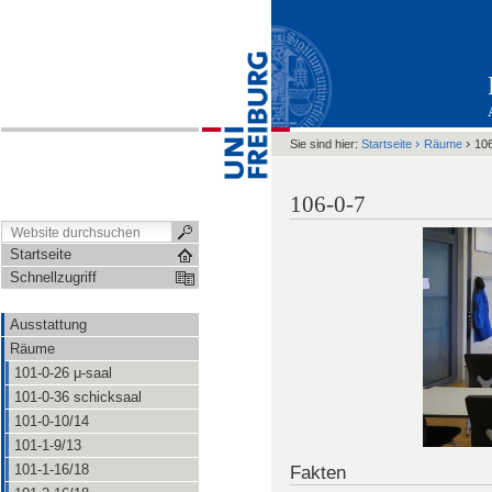
›
›
Sie sind hier:
Startseite
Räume
10
106-0-7
Startseite
Schnellzugriff
Ausstattung
Räume
101-0-26 μ-saal
101-0-36 schicksaal
101-0-10/14
101-1-9/13
Fakten
101-1-16/18