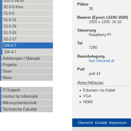
101-2-16/18
Plätze
82-0-6 Kino
30
51-0-6
Beamer (Epson L610U 2020)
51-0-31
1920 x 1200, 16:10
51-0-34
Steuerung
51-3-26
Raspberry-PI
52-2-17
Tel
106-0-7
7280
106-4-7
Raumbelegung
Anleitungen / Manuals
laut Dekanat
Projekte
Pult
Team
pult-14
News
Anschlüsse:
IT-Support
Eduroam via Kabel
VGA
Institut für Informatik
HDMI
Mikrosystemtechnik
Technische Fakultät
Übersicht
Kontakt
Impressum